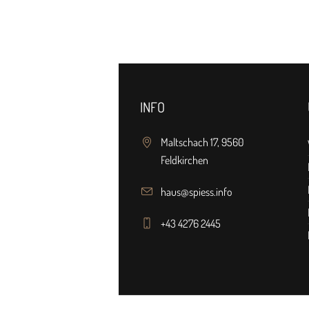
INFO
Maltschach 17, 9560
Feldkirchen
haus@spiess.info
+43 4276 2445