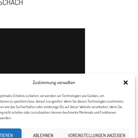
SCHACH
Zustimmung verwalten
ptimales Erlebnis zu bieten, verwenden wir Technologien wie Cookies, um
ionen zu speichern bzw. darauf zuzugreifen. Wenn Sie diesen Technologien zustimmen,
en wie das Surfverhalten oder eindeutige IDs auf dieser Website verarbeiten. Wenn Sie
ng nicht erteilen oder zurückziehen, können bestimmte Merkmale und Funktionen
 werden.
TIEREN
ABLEHNEN
VOREINSTELLUNGEN ANZEIGEN