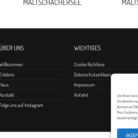
MALTSCHACHERSEE
MALT
ÜBER UNS
WICHTIGES
Willkommen
Cookie Richtlinie
Erlebnis
Datenschutzerklaerung
Haus
Impressum
Kontakt
Anfahrt
Um Ihnen ein o
Geräteinformat
Folge uns auf Instagram
können wir Dat
Ihre Zustimmu
beeinträchtigt
AKZEP